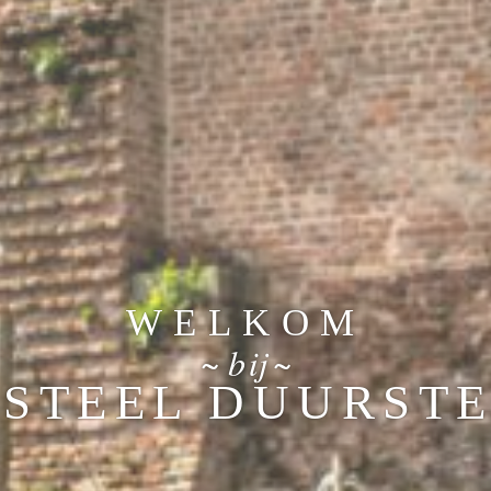
WELKOM
~ bij ~
STEEL DUURST