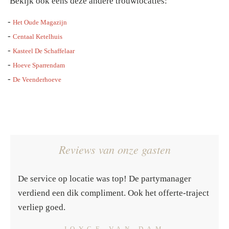
Bekijk ook eens deze andere trouwlocaties:
-
Het Oude Magazijn
-
Centaal Ketelhuis
-
Kasteel De Schaffelaar
-
Hoeve Sparrendam
-
De Veenderhoeve
Reviews van onze gasten
De service op locatie was top! De partymanager
verdiend een dik compliment. Ook het offerte-traject
verliep goed.
- JOYCE VAN DAM -