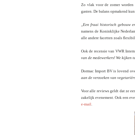
Zo vlak voor de zomer worden r
gasten. De balans opmakend kunne
,,Een fraai historisch gebouw e
namens de Koninklijke Nederland
alle andere facetten zoals flexibi
Ook de recensie van VWR Interna
van de medewerkers! We kijken ter
Dormac Import BV
is lovend
ov
aan de
verzoeken van vegetariër
Voor alle reviews geldt dat ze e
zakelijk evenement. Ook een eve
e-mail
.