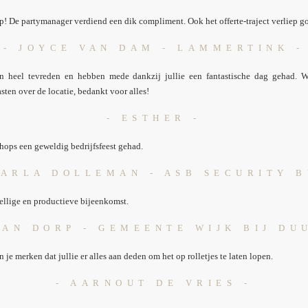
op! De partymanager verdiend een dik compliment. Ook het offerte-traject verliep g
- JOYCE VAN DAM - LAMMERTINK -
en heel tevreden en hebben mede dankzij jullie een fantastische dag gehad. 
en over de locatie, bedankt voor alles!
- ESTHER -
hops een geweldig bedrijfsfeest gehad.
CARLA DOLLEMAN - ASB SECURITY B
ellige en productieve bijeenkomst.
VAN DORP - GEMEENTE WIJK BIJ DU
 je merken dat jullie er alles aan deden om het op rolletjes te laten lopen.
- AARNOUT DE VRIES -