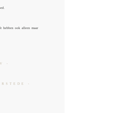
oed.
We hebben ook alleen maar
V -
URSTEDE -