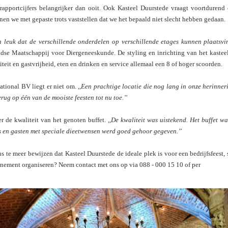
apportcijfers belangrijker dan ooit. Ook Kasteel Duurstede vraagt voortdurend
n we met gepaste trots vaststellen dat we het bepaald niet slecht hebben gedaan.
n leuk dat de verschillende onderdelen op verschillende etages kunnen plaatsvi
se Maatschappij voor Diergeneeskunde. De styling en inrichting van het kasteel k
liteit en gastvrijheid, eten en drinken en service allemaal een 8 of hoger scoorden.
tional BV liegt er niet om.
,,Een prachtige locatie die nog lang in onze herinneri
ug op één van de mooiste feesten tot nu toe.’’
er de kwaliteit van het genoten buffet.
,,De kwaliteit was uistekend. Het buffet
wa
s en gasten met
speciale dieetwensen werd goed gehoor
gegeven.’’
ens te meer bewijzen dat Kasteel Duurstede de ideale plek is voor een bedrijfsfeest
nement organiseren? Neem contact met ons op via 088 - 000 15 10 of per