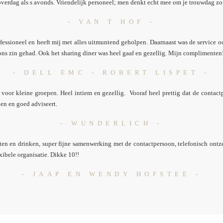
overdag als s avonds. Vriendelijk personeel; men denkt echt mee om je trouwdag zo 
- VAN T HOF -
fessioneel en heeft mij met alles uitmuntend geholpen. Daarnaast was de service 
 ons zin gehad. Ook het sharing diner was heel gaaf en gezellig. Mijn complimenten
- DELL EMC - ROBERT LISPET -
r voor kleine groepen. Heel intiem en gezellig. Vooraf heel prettig dat de contac
en en goed adviseert.
- WUNDERLICH -
 eten en drinken, super fijne samenwerking met de contactpersoon, telefonisch ontz
xibele organisatie.
Dikke 10!!
- JAAP EN WENDY HOFSTEE -