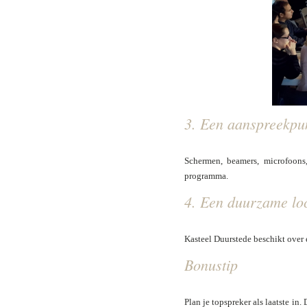
3. Een aanspreekpu
Schermen, beamers, microfoons
programma.
4. Een duurzame loc
Kasteel Duurstede beschikt over
Bonustip
Plan je topspreker als laatste in.