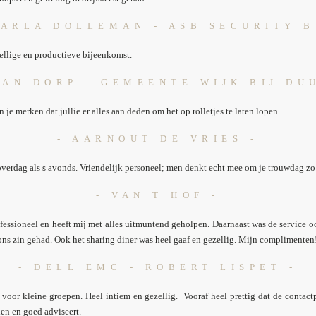
CARLA DOLLEMAN - ASB SECURITY B
ellige en productieve bijeenkomst.
VAN DORP - GEMEENTE WIJK BIJ DU
 je merken dat jullie er alles aan deden om het op rolletjes te laten lopen.
- AARNOUT DE VRIES -
overdag als s avonds. Vriendelijk personeel; men denkt echt mee om je trouwdag zo 
- VAN T HOF -
fessioneel en heeft mij met alles uitmuntend geholpen. Daarnaast was de service 
 ons zin gehad. Ook het sharing diner was heel gaaf en gezellig. Mijn complimenten
- DELL EMC - ROBERT LISPET -
r voor kleine groepen. Heel intiem en gezellig. Vooraf heel prettig dat de contac
en en goed adviseert.