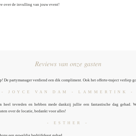
ee over de invulling van jouw event!
Reviews van onze gasten
op! De partymanager verdiend een dik compliment. Ook het offerte-traject verliep g
- JOYCE VAN DAM - LAMMERTINK -
en heel tevreden en hebben mede dankzij jullie een fantastische dag gehad. 
en over de locatie, bedankt voor alles!
- ESTHER -
hops een geweldig bedrijfsfeest gehad.