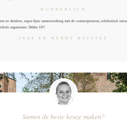
- WUNDERLICH -
 eten en drinken, super fijne samenwerking met de contactpersoon, telefonisch ontz
xibele organisatie.
Dikke 10!!
- JAAP EN WENDY HOFSTEE -
Samen de beste keuze maken?