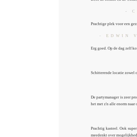
- 
Prachtige plek voor een gez
- EDWIN 
Erg goed. Op de dag zelf kon
Schitterende locatie zowel 
De partymanager is zeer pro
het met z'n alle enorm naar
Prachtig kasteel. Ook supe
meedenkt over mogelijkhed