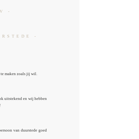
V -
URSTEDE -
te maken zoals jij wil.
ook uitstekend en wij hebben
!
tpersoon van duurstede goed