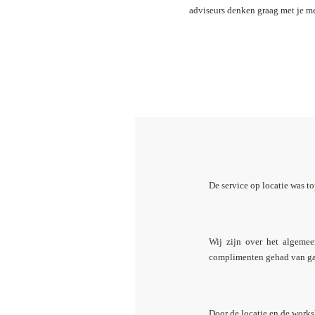
adviseurs denken graag met je m
De service op locatie was t
Wij zijn over het algeme
complimenten gehad van gast
Door de locatie en de works